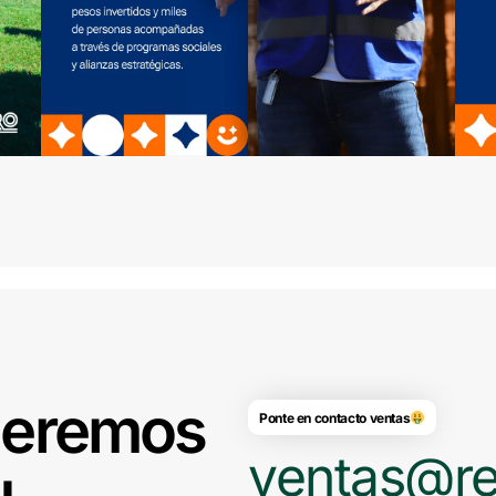
ueremos
Ponte en contacto ventas
ventas@re
u