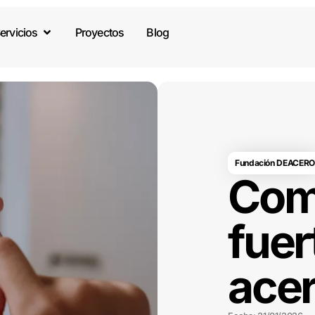
ervicios
Proyectos
Blog
Fundación DEACERO
Com
fuer
ace